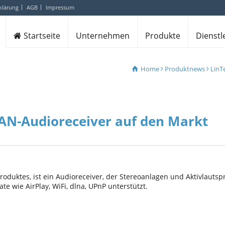
klärung
AGB
Impressum
Startseite
Unternehmen
Produkte
Dienstl
Home
Produktnews
LinT
LAN-Audioreceiver auf den Markt
roduktes, ist ein Audioreceiver, der Stereoanlagen und Aktivlaut
 wie AirPlay, WiFi, dlna, UPnP unterstützt.